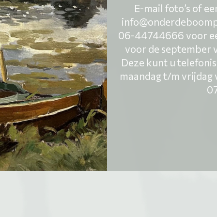
E-mail foto’s of e
info@onderdeboompje
06-44744666 voor een 
voor de september ve
Deze kunt u telefonis
maandag t/m vrijdag 
0